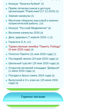
Конкурс "Казачка Кубани"
[5]
Приём пятиклассников в детскую
организацию "Ровесники"(17.12.2015)
[5]
Зимние каникулы
[5]
Месячник оборонно-массовой и военно-
патриотической работы.
[19]
Конкурс "Русский Медвежонок"
[8]
Весенние каникулы-2016
[8]
День здоровья (7 апреля 2016 г.)
[5]
Герасюта О.А.
[12]
Торжественная линейка "Память Победы"
(6 мая 2016 года)
[8]
Полотно Памяти (11 мая 2016 года)
[7]
Последний звонок (24 мая 2016 года)
[4]
Школьный турслёт (25 мая 2016 года)
[9]
Открытие вечерней площадки "Добрыня"
(1 июня 2016 года)
[4]
Поездка в Архыз (июнь 2016 года)
[6]
Выпускной в 9-х классах (20 июня 2016
года)
[6]
Горячее питание